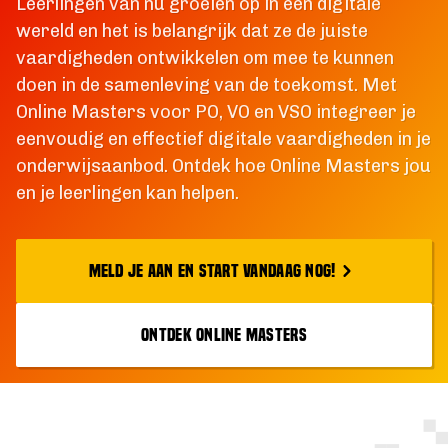
Leerlingen van nu groeien op in een digitale
wereld en het is belangrijk dat ze de juiste
vaardigheden ontwikkelen om mee te kunnen
doen in de samenleving van de toekomst. Met
Online Masters voor PO, VO en VSO integreer je
eenvoudig en effectief digitale vaardigheden in je
onderwijsaanbod. Ontdek hoe Online Masters jou
en je leerlingen kan helpen.
MELD JE AAN EN START VANDAAG NOG!
ONTDEK ONLINE MASTERS