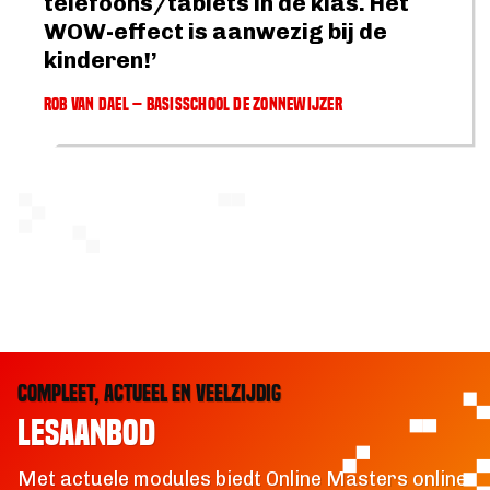
telefoons/tablets in de klas. Het
WOW-effect is aanwezig bij de
kinderen!’
ROB VAN DAEL – BASISSCHOOL DE ZONNEWIJZER
COMPLEET, ACTUEEL EN VEELZIJDIG
LESAANBOD
Met actuele modules biedt Online Masters online