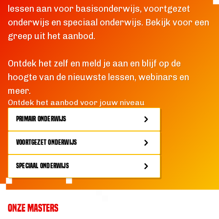
lessen aan voor basisonderwijs, voortgezet
onderwijs en speciaal onderwijs. Bekijk voor een
greep uit het aanbod.
Ontdek het zelf en meld je aan en blijf op de
hoogte van de nieuwste lessen, webinars en
meer.
Ontdek het aanbod voor jouw niveau
PRIMAIR ONDERWIJS
VOORTGEZET ONDERWIJS
SPECIAAL ONDERWIJS
ONZE MASTERS