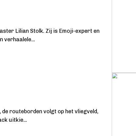
ter Lilian Stolk. Zij is Emoji-expert en
en verhaalele
...
t, de routeborden volgt op het vliegveld,
ack uitkie
...