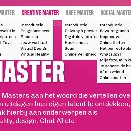
 MASTER
CREATIVE MASTER
SAFE MASTER
SOCIAL MASTE
ie
Introductie
Introductie
Introductie
evolutie
Programmeren
Privacy & persoonsgegevens
Bewust gamen
omputers
Robotica
Digitale voetafdruk
Nepnieuws
f Toys
Jouw verhaal
Hack-check
Online flirten
Visual Design
Scam
Het perfecte pl
s
Virtual Reality
Online Veiligheid
WhatsUp?!
MASTER
Mijn foto, mijn 
Je scherm de b
AI als vriend
Online pesten
 Masters aan het woord die vertellen ove
n uitdagen hun eígen talent te ontdekken,
nk hierbij aan onderwerpen als
ity, design, Chat AI etc.