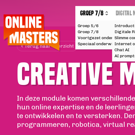
 CONTENT
GROEP 7/8
DIGITAL
Groep 5/6
Introduct
Groep 7/8
Digitale R
Voortgezet onderwijs
Slimme c
Speciaal onderwijs
Internet o
Terug naar overzicht
Chat AI
AI prompt
CREATIVE 
In deze module komen verschillende
hun online expertise en de leerlinge
te ontwikkelen en te versterken. De
programmeren, robotica, virtual real