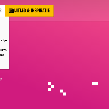
R
UITLEG & INSPIRATIE
aatje
keuze
aas
r