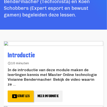
Bendermacher (Techionista) en Koen
Schobbers (Expert esport en bewust
gamen) begeleiden deze lessen.
Introductie
10 minuten
In de introductie van deze module maken de
leerlingen kennis met Master Online technologie
Vivianne Bendermacher. Bekijk de video waarin
ze
...
START LES
MEER INFORMATIE